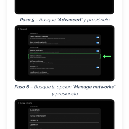
Paso 5
– Busque “
Advanced
” y presiónelo
Paso 6
– Busque la opción “
Manage networks
”
y presiónelo