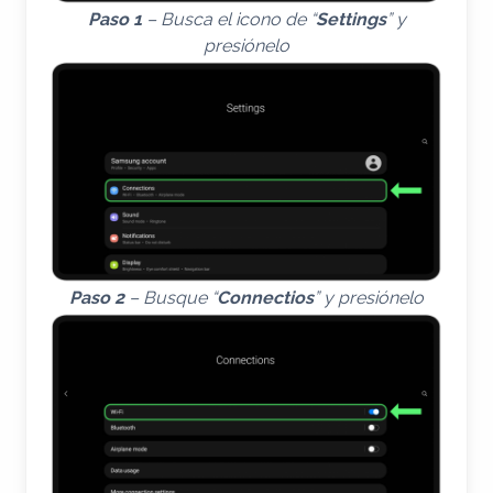
Paso 1
– Busca el icono de “
Settings
” y
presiónelo
Paso 2
– Busque “
Connectios
” y presiónelo