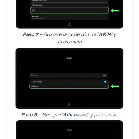
Paso 7
– Busque la conexión de “
AWN
” y
presiónela
Paso 8
– Busque “
Advanced
” y presiónelo