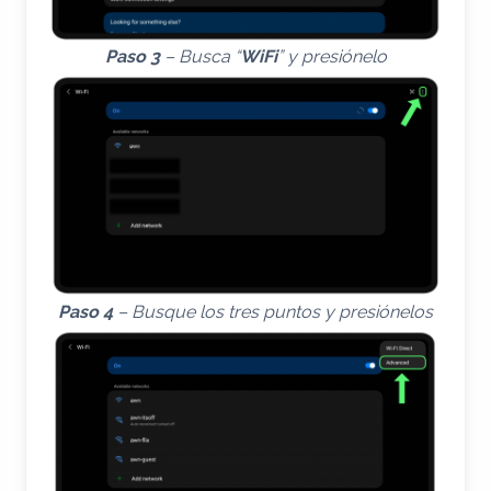
Paso 3
– Busca “
WiFi
” y presiónelo
Paso 4
– Busque los tres puntos y presiónelos