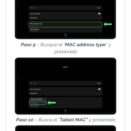
Paso 9
– Busque el “
MAC address type
” y
presiónelo
Paso 10
– Busca el “
Tablet MAC”
y presiónelo